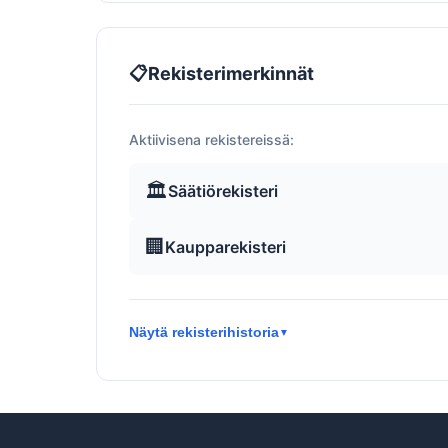
📋
Rekisterimerkinnät
Aktiivisena rekistereissä:
🏛️
Säätiörekisteri
🏢
Kaupparekisteri
Näytä rekisterihistoria
▼