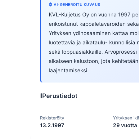
🤖 AI-GENEROITU KUVAUS
KVL-Kuljetus Oy on vuonna 1997 peru
erikoistunut kappaletavaroiden sekä
Yrityksen ydinosaaminen kattaa mol
luotettavia ja aikataulu- kunnollisia 
sekä loppuasiakkaille. Arvoprosessi
aikaiseen kalustoon, jota kehitetään
laajentamiseksi.
ℹ️
Perustiedot
Rekisteröity
Yrityksen ik
13.2.1997
29 vuotta