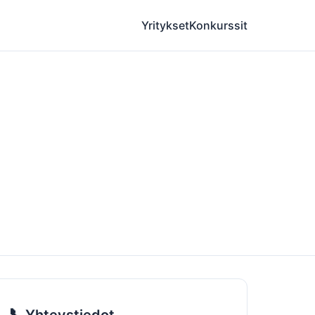
Yritykset
Konkurssit
📞