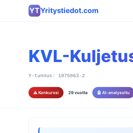
YT
Yritystiedot.com
KVL-Kuljetu
Y-tunnus:
1075863-2
⚠️ Konkurssi
29 vuotta
🤖 AI-analysoitu