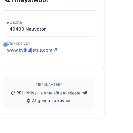
Yhteystiedot
Osoite
📍
49490
Neuvoton
Verkkosivut
🌐
www.kvlkuljetus.com ↗
TIETOLÄHTEET
📋 PRH Yritys- ja yhteisötietojärjestelmä
🤖 AI-generoitu kuvaus