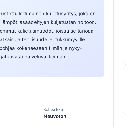
stettu kotimainen kuljetusyritys, joka on
 lämpötilasäädeltyjen kuljetusten hoitoon.
emmat kuljetusmuodot, joissa se tarjoaa
ratkaisuja teollisuudelle, tukkumyyjille
 pohjaa kokeneeseen tiimiin ja nyky-
 jatkuvasti palveluvalikoiman
ä
Kotipaikka
Neuvoton