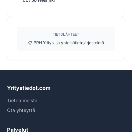
00750
Helsinki
TIETOLÄHTEET
📋 PRH Yritys- ja yhteisötietojärjestelmä
Yritystiedot.com
Tietoa meistä
Ota yhteyttä
Palvelut