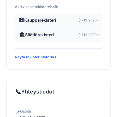
Aktiivisena rekistereissä:
🏢
Kaupparekisteri
(17.12.2020)
🏛️
Säätiörekisteri
(17.12.2020)
Näytä rekisterihistoria
▼
📞
Yhteystiedot
Osoite
📍