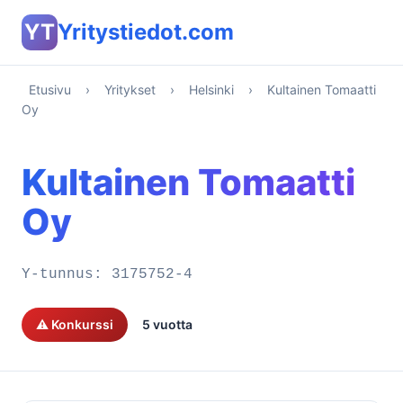
YT
Yritystiedot.com
Etusivu
›
Yritykset
›
Helsinki
›
Kultainen Tomaatti
Oy
Kultainen Tomaatti
Oy
Y-tunnus:
3175752-4
⚠️ Konkurssi
5 vuotta