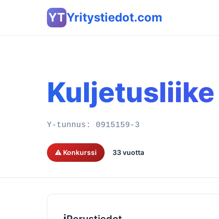
YT
Yritystiedot.com
Kuljetusliik
Y-tunnus:
0915159-3
⚠️ Konkurssi
33 vuotta
ℹ️