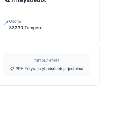
Yhteystiedot
Osoite
📍
33330
Tampere
TIETOLÄHTEET
📋 PRH Yritys- ja yhteisötietojärjestelmä