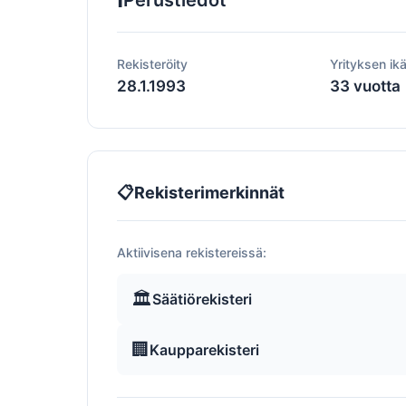
Perustiedot
Rekisteröity
Yrityksen ik
28.1.1993
33 vuotta
📋
Rekisterimerkinnät
Aktiivisena rekistereissä:
🏛️
Säätiörekisteri
🏢
Kaupparekisteri