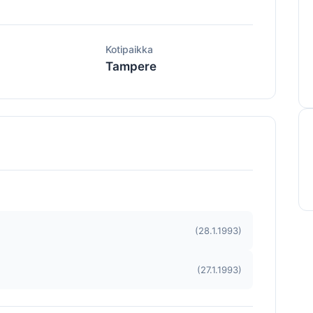
ä
Kotipaikka
Tampere
(28.1.1993)
(27.1.1993)