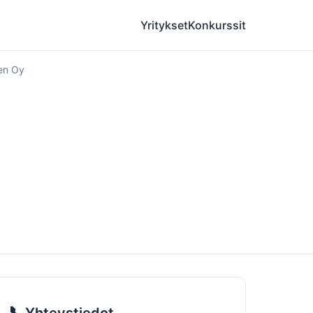
Yritykset
Konkurssit
nen Oy
📞