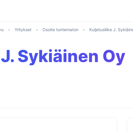
vu
›
Yritykset
›
Osoite tuntematon
›
Kuljetusliike J. Sykiäi
 J. Sykiäinen Oy