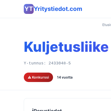
YT
Yritystiedot.com
Etusi
Kuljetusliike
Y-tunnus:
2433048-5
⚠️ Konkurssi
14 vuotta
ℹ️