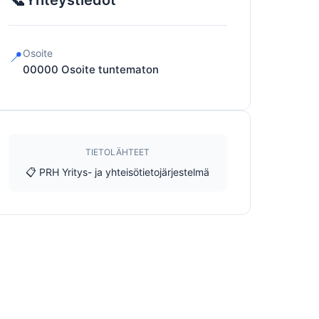
Yhteystiedot
Osoite
📍
00000
Osoite tuntematon
TIETOLÄHTEET
📋 PRH Yritys- ja yhteisötietojärjestelmä