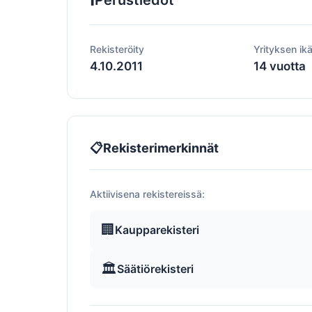
Perustiedot
Rekisteröity
Yrityksen ik
4.10.2011
14 vuotta
📋
Rekisterimerkinnät
Aktiivisena rekistereissä:
🏢
Kaupparekisteri
🏛️
Säätiörekisteri