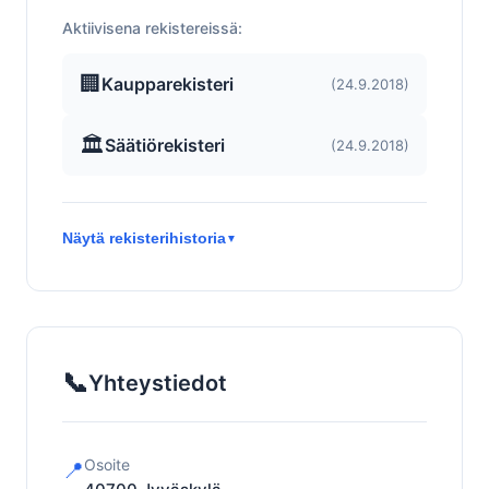
Aktiivisena rekistereissä:
🏢
Kaupparekisteri
(24.9.2018)
🏛️
Säätiörekisteri
(24.9.2018)
Näytä rekisterihistoria
▼
📞
Yhteystiedot
Osoite
📍