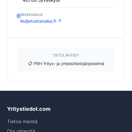
40700
Jyväskylä
Verkkosivut
🌐
Kuljetustanaka.fi ↗
TIETOLÄHTEET
📋 PRH Yritys- ja yhteisötietojärjestelmä
Yritystiedot.com
Tietoa meistä
Ota yhteyttä