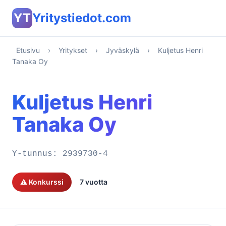
YT
Yritystiedot.com
Etusivu
›
Yritykset
›
Jyväskylä
›
Kuljetus Henri
Tanaka Oy
Kuljetus Henri
Tanaka Oy
Y-tunnus:
2939730-4
⚠️ Konkurssi
7 vuotta