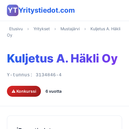
YT
Yritystiedot.com
Etusivu
›
Yritykset
›
Mustajärvi
›
Kuljetus A. Häkli
Oy
Kuljetus A. Häkli Oy
Y-tunnus:
3134846-4
⚠️ Konkurssi
6 vuotta