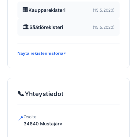
🏢
Kaupparekisteri
(15.5.2020)
🏛️
Säätiörekisteri
(15.5.2020)
Näytä rekisterihistoria
▼
📞
Yhteystiedot
Osoite
📍
34640
Mustajärvi