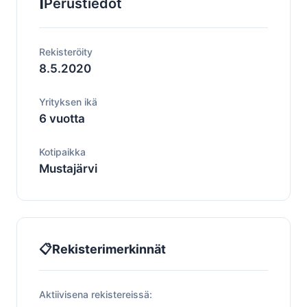
ℹ️
Perustiedot
Rekisteröity
8.5.2020
Yrityksen ikä
6 vuotta
Kotipaikka
Mustajärvi
📋
Rekisterimerkinnät
Aktiivisena rekistereissä: