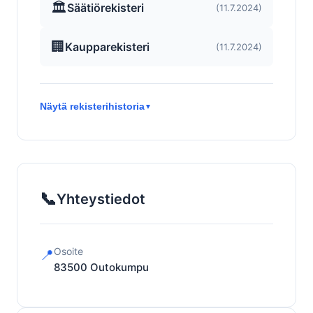
🏛️
Säätiörekisteri
(11.7.2024)
🏢
Kaupparekisteri
(11.7.2024)
Näytä rekisterihistoria
▼
📞
Yhteystiedot
Osoite
📍
83500
Outokumpu