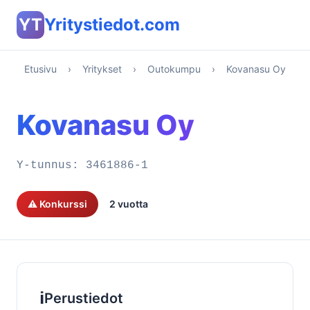
YT
Yritystiedot.com
Etusivu
›
Yritykset
›
Outokumpu
›
Kovanasu Oy
Kovanasu Oy
Y-tunnus:
3461886-1
⚠️ Konkurssi
2 vuotta
ℹ️
Perustiedot