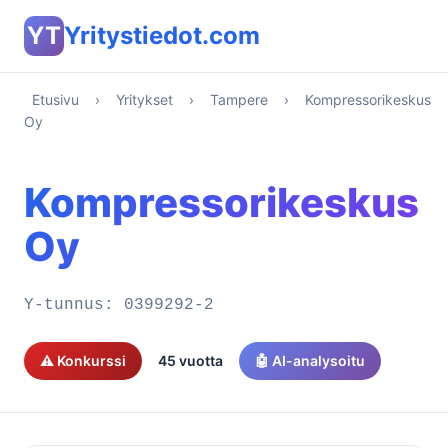
YT
Yritystiedot.com
Etusivu
›
Yritykset
›
Tampere
›
Kompressorikeskus
Oy
Kompressorikeskus
Oy
Y-tunnus:
0399292-2
⚠️ Konkurssi
45 vuotta
🤖 AI-analysoitu