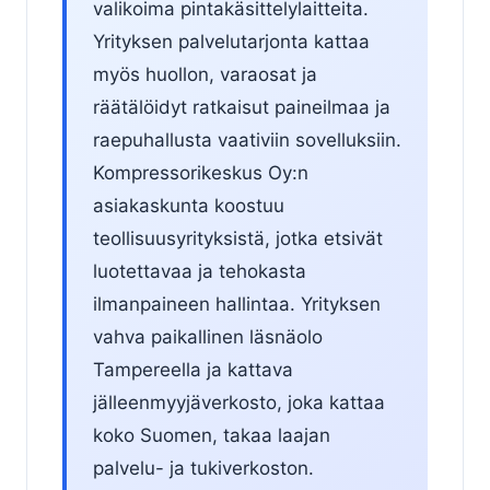
valikoima pintakäsittelylaitteita.
Yrityksen palvelutarjonta kattaa
myös huollon, varaosat ja
räätälöidyt ratkaisut paineilmaa ja
raepuhallusta vaativiin sovelluksiin.
Kompressorikeskus Oy:n
asiakaskunta koostuu
teollisuusyrityksistä, jotka etsivät
luotettavaa ja tehokasta
ilmanpaineen hallintaa. Yrityksen
vahva paikallinen läsnäolo
Tampereella ja kattava
jälleenmyyjäverkosto, joka kattaa
koko Suomen, takaa laajan
palvelu- ja tukiverkoston.