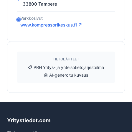
33800
Tampere
Verkkosivut
🌐
www.kompressorikeskus.fi ↗
TIETOLÄHTEET
📋 PRH Yritys- ja yhteisötietojärjestelmä
🤖 AI-generoitu kuvaus
Yritystiedot.com