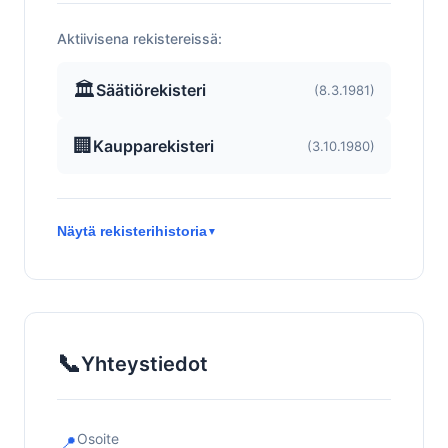
Aktiivisena rekistereissä:
🏛️
Säätiörekisteri
(8.3.1981)
🏢
Kaupparekisteri
(3.10.1980)
Näytä rekisterihistoria
▼
📞
Yhteystiedot
Osoite
📍