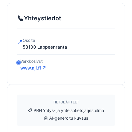
📞
Yhteystiedot
Osoite
📍
53100
Lappeenranta
Verkkosivut
🌐
www.aji.fi ↗
TIETOLÄHTEET
📋 PRH Yritys- ja yhteisötietojärjestelmä
🤖 AI-generoitu kuvaus