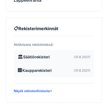
Lappeenranta
📋
Rekisterimerkinnät
Aktiivisena rekistereissä:
🏛️
Säätiörekisteri
(31.8.2021)
🏢
Kaupparekisteri
(31.8.2021)
Näytä rekisterihistoria
▼