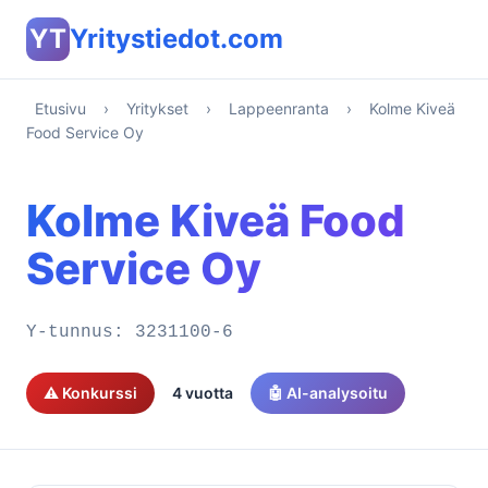
YT
Yritystiedot.com
Etusivu
›
Yritykset
›
Lappeenranta
›
Kolme Kiveä
Food Service Oy
Kolme Kiveä Food
Service Oy
Y-tunnus:
3231100-6
⚠️ Konkurssi
4 vuotta
🤖 AI-analysoitu