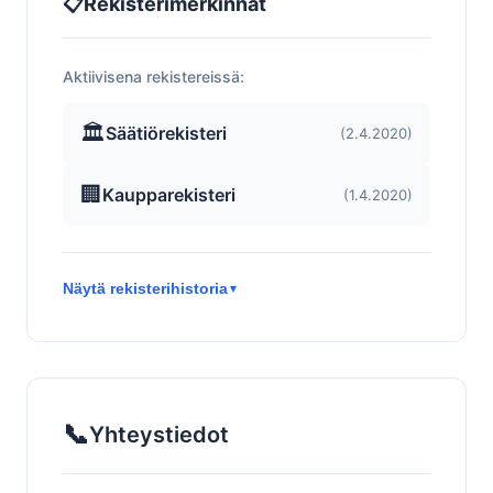
📋
Rekisterimerkinnät
Aktiivisena rekistereissä:
🏛️
Säätiörekisteri
(2.4.2020)
🏢
Kaupparekisteri
(1.4.2020)
Näytä rekisterihistoria
▼
📞
Yhteystiedot