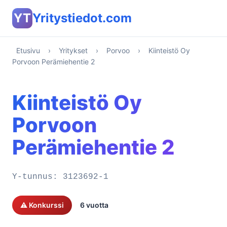
YT
Yritystiedot.com
Etusivu
›
Yritykset
›
Porvoo
›
Kiinteistö Oy
Porvoon Perämiehentie 2
Kiinteistö Oy
Porvoon
Perämiehentie 2
Y-tunnus:
3123692-1
⚠️ Konkurssi
6 vuotta