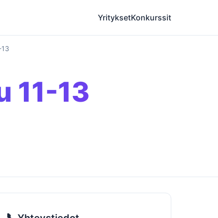
Yritykset
Konkurssit
-13
u 11-13
📞