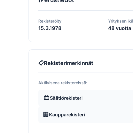
Perustiedot
Rekisteröity
Yrityksen ik
15.3.1978
48 vuotta
📋
Rekisterimerkinnät
Aktiivisena rekistereissä:
🏛️
Säätiörekisteri
🏢
Kaupparekisteri