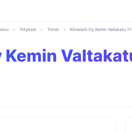
usivu
›
Yritykset
›
Tornio
›
Kiinteistö Oy Kemin Valtakatu 11
y Kemin Valtakat