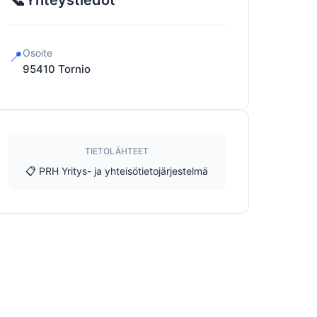
Yhteystiedot
Osoite
📍
95410
Tornio
TIETOLÄHTEET
📋 PRH Yritys- ja yhteisötietojärjestelmä