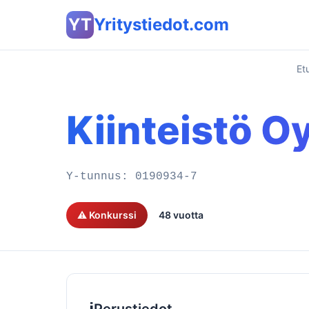
YT
Yritystiedot.com
Et
Kiinteistö O
Y-tunnus:
0190934-7
⚠️ Konkurssi
48 vuotta
ℹ️