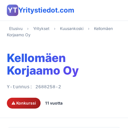
YT
Yritystiedot.com
Etusivu
›
Yritykset
›
Kuusankoski
›
Kellomäen
Korjaamo Oy
Kellomäen
Korjaamo Oy
Y-tunnus:
2688258-2
⚠️ Konkurssi
11 vuotta