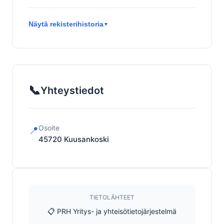
Näytä rekisterihistoria
▼
📞
Yhteystiedot
Osoite
📍
45720
Kuusankoski
TIETOLÄHTEET
📋 PRH Yritys- ja yhteisötietojärjestelmä