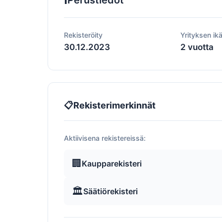
Perustiedot
Rekisteröity
Yrityksen ik
30.12.2023
2 vuotta
📋
Rekisterimerkinnät
Aktiivisena rekistereissä:
🏢
Kaupparekisteri
🏛️
Säätiörekisteri