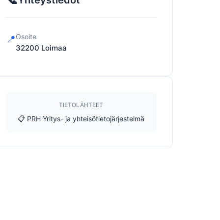
Yhteystiedot
Osoite
📍
32200
Loimaa
TIETOLÄHTEET
📋 PRH Yritys- ja yhteisötietojärjestelmä