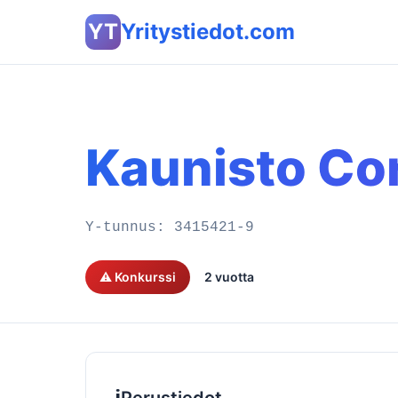
YT
Yritystiedot.com
Kaunisto Co
Y-tunnus:
3415421-9
⚠️ Konkurssi
2 vuotta
ℹ️