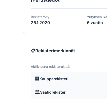
Perustiedot
Rekisteröity
Yrityksen ik
26.1.2020
6 vuotta
📋
Rekisterimerkinnät
Aktiivisena rekistereissä:
🏢
Kaupparekisteri
🏛️
Säätiörekisteri