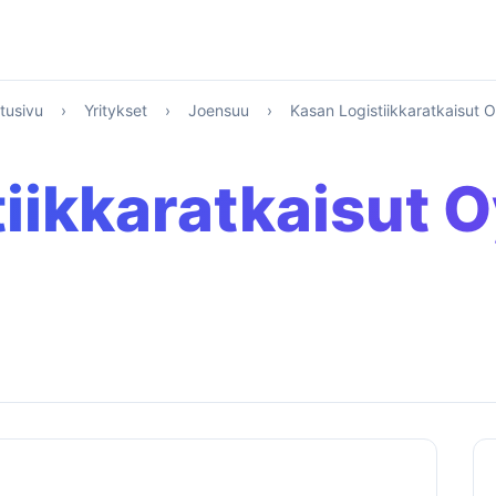
tusivu
›
Yritykset
›
Joensuu
›
Kasan Logistiikkaratkaisut 
iikkaratkaisut 