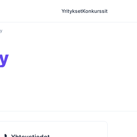
Yritykset
Konkurssit
Oy
Oy
📞