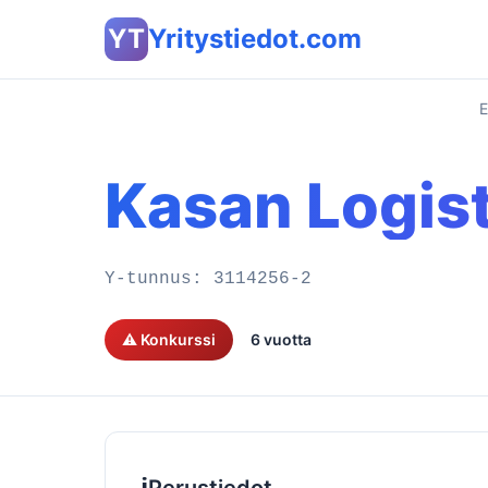
YT
Yritystiedot.com
E
Kasan Logist
Y-tunnus:
3114256-2
⚠️ Konkurssi
6 vuotta
ℹ️