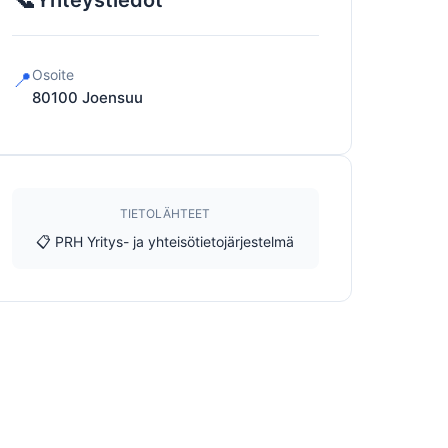
Yhteystiedot
Osoite
📍
80100
Joensuu
TIETOLÄHTEET
📋 PRH Yritys- ja yhteisötietojärjestelmä