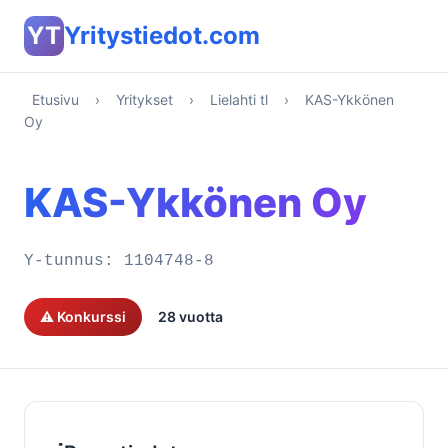
YT
Yritystiedot.com
Etusivu
›
Yritykset
›
Lielahti tl
›
KAS-Ykkönen
Oy
KAS-Ykkönen Oy
Y-tunnus:
1104748-8
⚠️ Konkurssi
28 vuotta