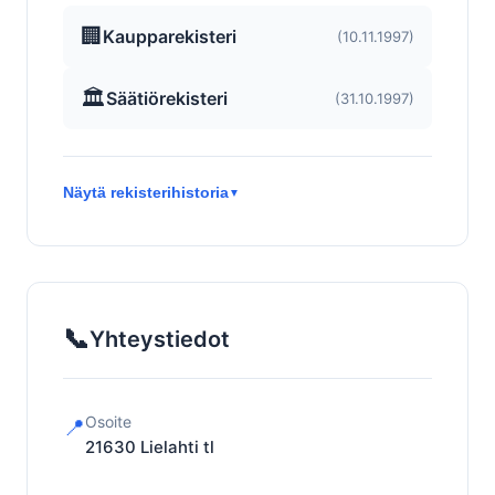
🏢
Kaupparekisteri
(10.11.1997)
🏛️
Säätiörekisteri
(31.10.1997)
Näytä rekisterihistoria
▼
📞
Yhteystiedot
Osoite
📍
21630
Lielahti tl