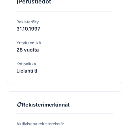
ℹ️
Perustiedot
Rekisteröity
31.10.1997
Yrityksen ikä
28 vuotta
Kotipaikka
Lielahti tl
📋
Rekisterimerkinnät
Aktiivisena rekistereissä: