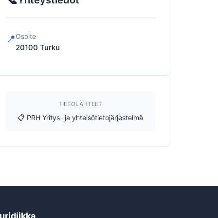
Yhteystiedot
Osoite
📍
20100
Turku
TIETOLÄHTEET
📋 PRH Yritys- ja yhteisötietojärjestelmä
uridiikka