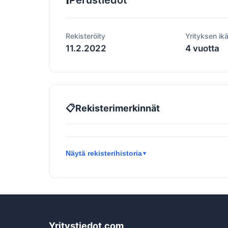
Perustiedot
Rekisteröity
Yrityksen ik
11.2.2022
4 vuotta
📋
Rekisterimerkinnät
Näytä rekisterihistoria
▼
Yritystiedot.com