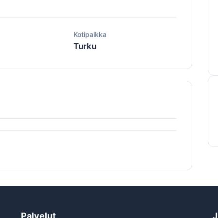
ä
Kotipaikka
Turku
Palvelut
J