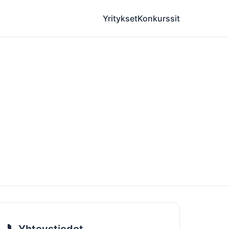
Yritykset
Konkurssit
📞