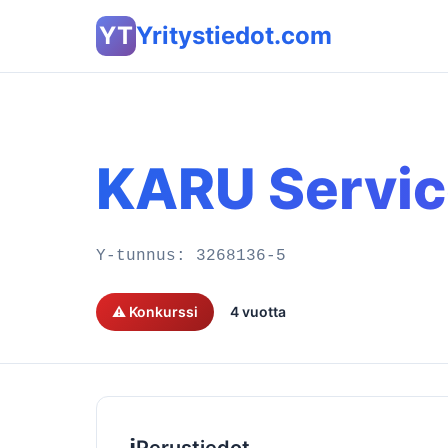
YT
Yritystiedot.com
KARU Servic
Y-tunnus:
3268136-5
⚠️ Konkurssi
4 vuotta
ℹ️