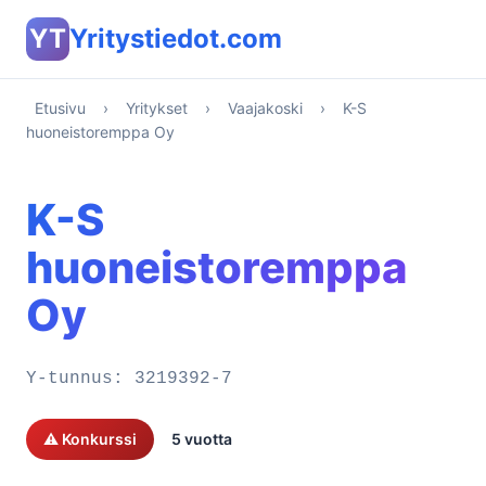
YT
Yritystiedot.com
Etusivu
›
Yritykset
›
Vaajakoski
›
K-S
huoneistoremppa Oy
K-S
huoneistoremppa
Oy
Y-tunnus:
3219392-7
⚠️ Konkurssi
5 vuotta