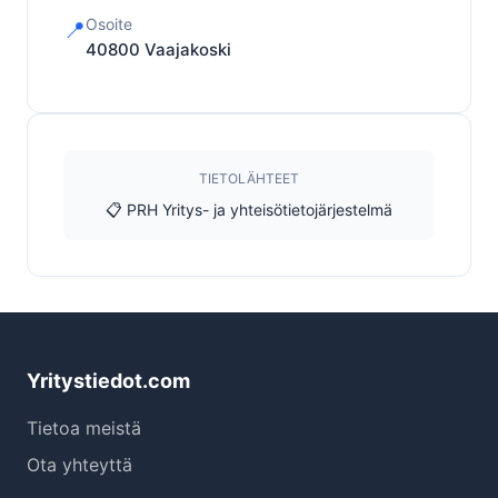
Osoite
📍
40800
Vaajakoski
TIETOLÄHTEET
📋 PRH Yritys- ja yhteisötietojärjestelmä
Yritystiedot.com
Tietoa meistä
Ota yhteyttä