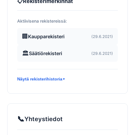
📋
Rekisterimerkinnät
Aktiivisena rekistereissä:
🏢
Kaupparekisteri
(29.6.2021)
🏛️
Säätiörekisteri
(29.6.2021)
Näytä rekisterihistoria
▼
📞
Yhteystiedot