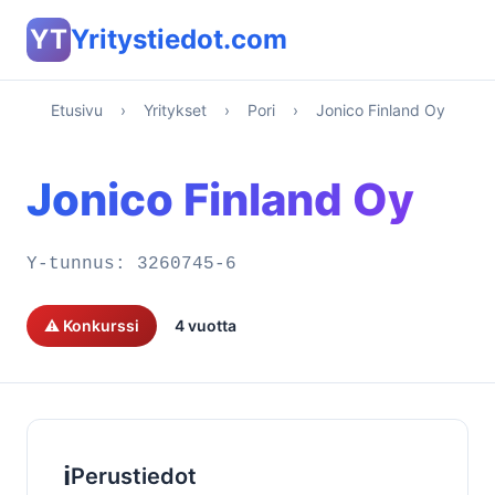
YT
Yritystiedot.com
Etusivu
›
Yritykset
›
Pori
›
Jonico Finland Oy
Jonico Finland Oy
Y-tunnus:
3260745-6
⚠️ Konkurssi
4 vuotta
ℹ️
Perustiedot