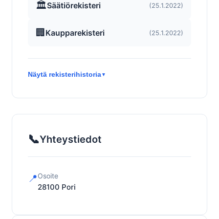
🏛️
Säätiörekisteri
(25.1.2022)
🏢
Kaupparekisteri
(25.1.2022)
Näytä rekisterihistoria
▼
📞
Yhteystiedot
Osoite
📍
28100
Pori