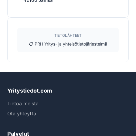
42100
Jämsä
TIETOLÄHTEET
📋 PRH Yritys- ja yhteisötietojärjestelmä
Yritystiedot.com
Tietoa meistä
Ota yhteyttä
Palvelut