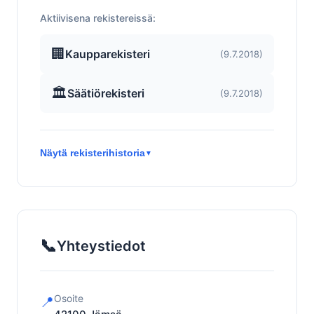
Aktiivisena rekistereissä:
🏢
Kaupparekisteri
(9.7.2018)
🏛️
Säätiörekisteri
(9.7.2018)
Näytä rekisterihistoria
▼
📞
Yhteystiedot
Osoite
📍