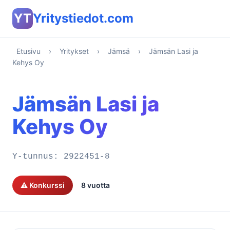
YT
Yritystiedot.com
Etusivu
›
Yritykset
›
Jämsä
›
Jämsän Lasi ja
Kehys Oy
Jämsän Lasi ja
Kehys Oy
Y-tunnus:
2922451-8
⚠️ Konkurssi
8 vuotta