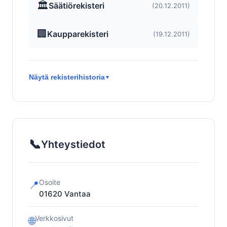
🏛️
Säätiörekisteri
(20.12.2011)
🏢
Kaupparekisteri
(19.12.2011)
Näytä rekisterihistoria
▼
📞
Yhteystiedot
Osoite
📍
01620
Vantaa
Verkkosivut
🌐