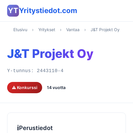
YT
Yritystiedot.com
Etusivu
›
Yritykset
›
Vantaa
›
J&T Projekt Oy
J&T Projekt Oy
Y-tunnus:
2443110-4
⚠️ Konkurssi
14 vuotta
ℹ️
Perustiedot