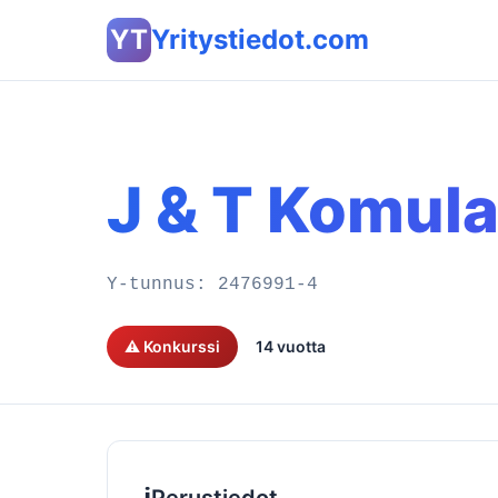
YT
Yritystiedot.com
J & T Komula
Y-tunnus:
2476991-4
⚠️ Konkurssi
14 vuotta
ℹ️