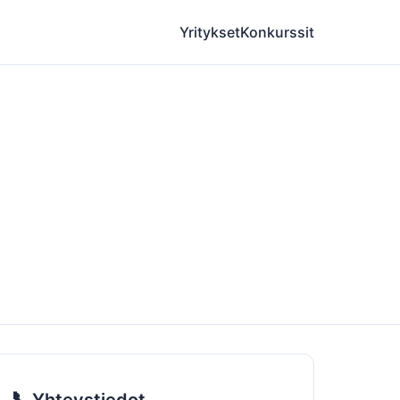
Yritykset
Konkurssit
📞