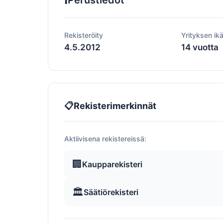
Perustiedot
Rekisteröity
Yrityksen ik
4.5.2012
14 vuotta
📋
Rekisterimerkinnät
Aktiivisena rekistereissä:
🏢
Kaupparekisteri
🏛️
Säätiörekisteri