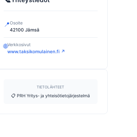
Yhteystiedot
Osoite
📍
42100
Jämsä
Verkkosivut
🌐
www.taksikomulainen.fi ↗
TIETOLÄHTEET
📋 PRH Yritys- ja yhteisötietojärjestelmä