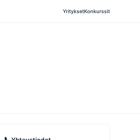
Yritykset
Konkurssit
📞