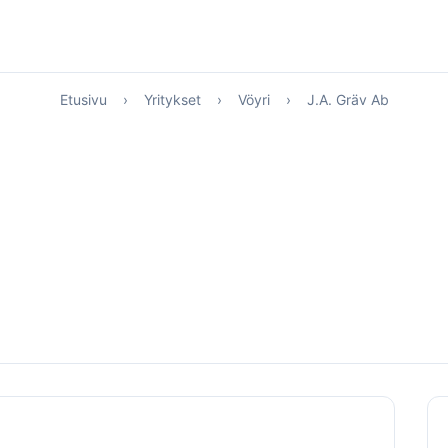
Etusivu
›
Yritykset
›
Vöyri
›
J.A. Gräv Ab