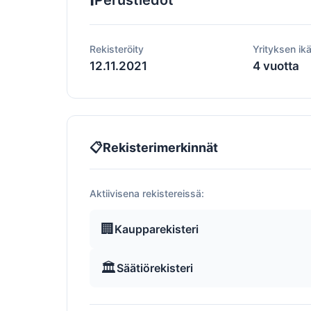
Perustiedot
Rekisteröity
Yrityksen ik
12.11.2021
4 vuotta
📋
Rekisterimerkinnät
Aktiivisena rekistereissä:
🏢
Kaupparekisteri
🏛️
Säätiörekisteri