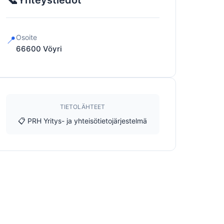
Yhteystiedot
Osoite
📍
66600
Vöyri
TIETOLÄHTEET
📋 PRH Yritys- ja yhteisötietojärjestelmä