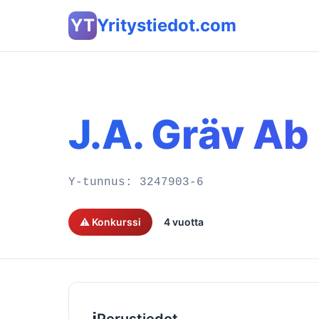
YT
Yritystiedot.com
J.A. Gräv Ab
Y-tunnus:
3247903-6
⚠️ Konkurssi
4 vuotta
ℹ️