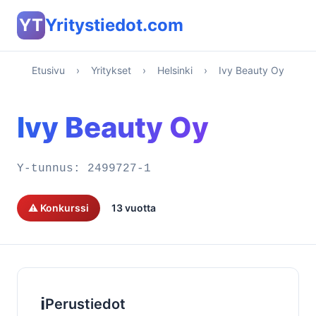
YT
Yritystiedot.com
Etusivu
›
Yritykset
›
Helsinki
›
Ivy Beauty Oy
Ivy Beauty Oy
Y-tunnus:
2499727-1
⚠️ Konkurssi
13 vuotta
ℹ️
Perustiedot