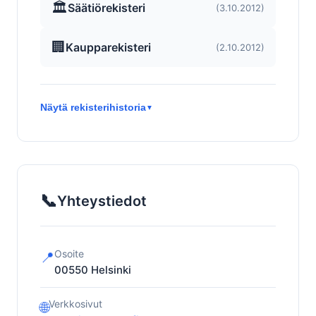
🏛️
Säätiörekisteri
(3.10.2012)
🏢
Kaupparekisteri
(2.10.2012)
Näytä rekisterihistoria
▼
📞
Yhteystiedot
Osoite
📍
00550
Helsinki
Verkkosivut
🌐