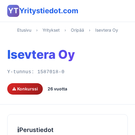
YT
Yritystiedot.com
Etusivu
›
Yritykset
›
Oripää
›
Isevtera Oy
Isevtera Oy
Y-tunnus:
1587018-0
⚠️ Konkurssi
26 vuotta
ℹ️
Perustiedot