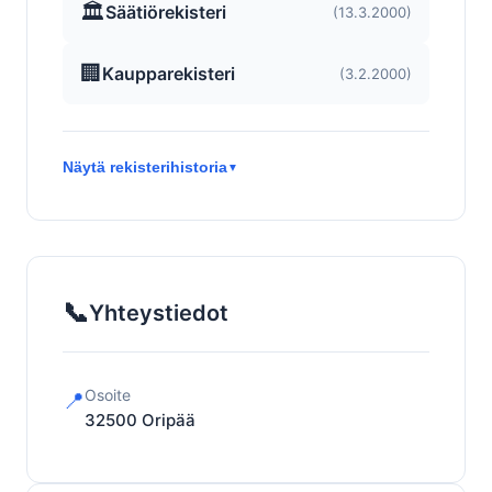
🏛️
Säätiörekisteri
(13.3.2000)
🏢
Kaupparekisteri
(3.2.2000)
Näytä rekisterihistoria
▼
📞
Yhteystiedot
Osoite
📍
32500
Oripää