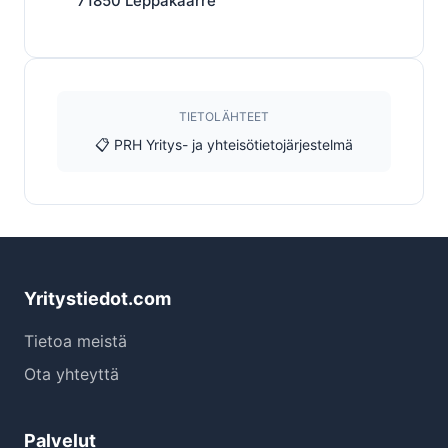
71850
Leppäkaarre
TIETOLÄHTEET
📋 PRH Yritys- ja yhteisötietojärjestelmä
Yritystiedot.com
Tietoa meistä
Ota yhteyttä
Palvelut