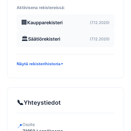
Aktiivisena rekistereissä:
🏢
Kaupparekisteri
(7.12.2020)
🏛️
Säätiörekisteri
(7.12.2020)
Näytä rekisterihistoria
▼
📞
Yhteystiedot
Osoite
📍