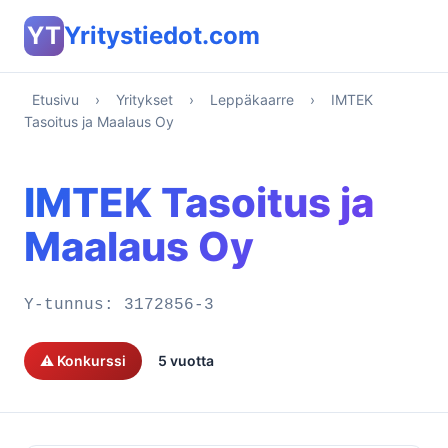
YT
Yritystiedot.com
Etusivu
›
Yritykset
›
Leppäkaarre
›
IMTEK
Tasoitus ja Maalaus Oy
IMTEK Tasoitus ja
Maalaus Oy
Y-tunnus:
3172856-3
⚠️ Konkurssi
5 vuotta