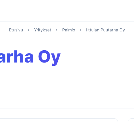
Etusivu
›
Yritykset
›
Paimio
›
Ilttulan Puutarha Oy
tarha Oy