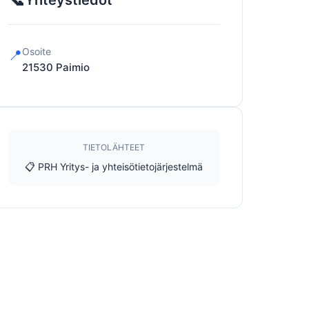
Yhteystiedot
Osoite
📍
21530
Paimio
TIETOLÄHTEET
📋 PRH Yritys- ja yhteisötietojärjestelmä