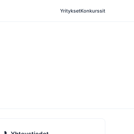
Yritykset
Konkurssit
📞