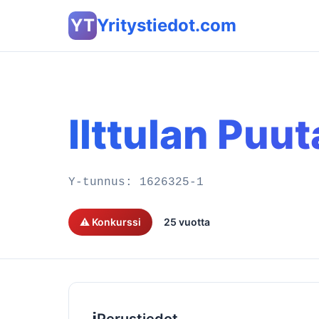
YT
Yritystiedot.com
Ilttulan Puu
Y-tunnus:
1626325-1
⚠️ Konkurssi
25 vuotta
ℹ️