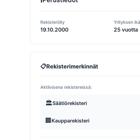
Perustiedot
Rekisteröity
Yrityksen ik
19.10.2000
25 vuotta
📋
Rekisterimerkinnät
Aktiivisena rekistereissä:
🏛️
Säätiörekisteri
🏢
Kaupparekisteri