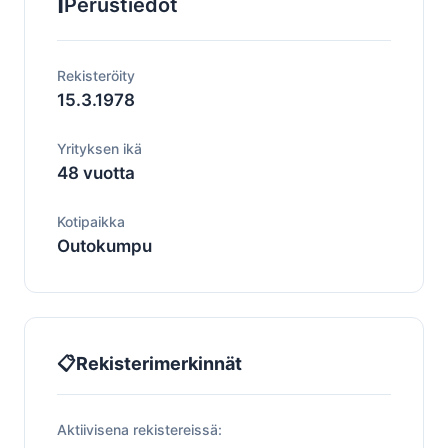
ℹ️
Perustiedot
Rekisteröity
15.3.1978
Yrityksen ikä
48 vuotta
Kotipaikka
Outokumpu
📋
Rekisterimerkinnät
Aktiivisena rekistereissä: