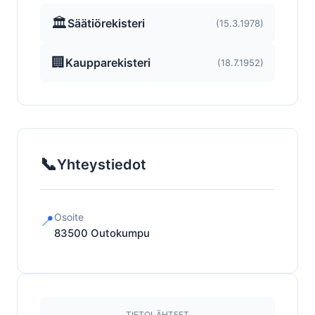
🏛️
Säätiörekisteri
(15.3.1978)
🏢
Kaupparekisteri
(18.7.1952)
📞
Yhteystiedot
Osoite
📍
83500
Outokumpu
TIETOLÄHTEET