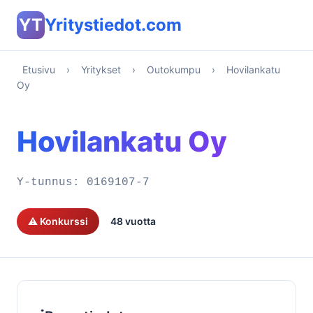
YT
Yritystiedot.com
Etusivu
›
Yritykset
›
Outokumpu
›
Hovilankatu
Oy
Hovilankatu Oy
Y-tunnus:
0169107-7
⚠️ Konkurssi
48 vuotta