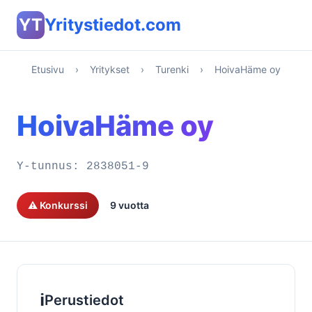
YT
Yritystiedot.com
Etusivu
›
Yritykset
›
Turenki
›
HoivaHäme oy
HoivaHäme oy
Y-tunnus:
2838051-9
⚠️ Konkurssi
9 vuotta
ℹ️
Perustiedot