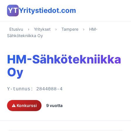
YT
Yritystiedot.com
Etusivu
›
Yritykset
›
Tampere
›
HM-
Sähkötekniikka Oy
HM-Sähkötekniikka
Oy
Y-tunnus:
2844088-4
⚠️ Konkurssi
9 vuotta