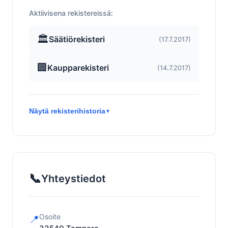
Aktiivisena rekistereissä:
🏛️
Säätiörekisteri
(17.7.2017)
🏢
Kaupparekisteri
(14.7.2017)
Näytä rekisterihistoria
▼
📞
Yhteystiedot
Osoite
📍