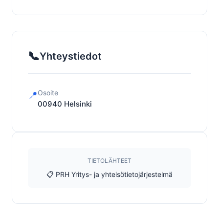
📞
Yhteystiedot
Osoite
📍
00940
Helsinki
TIETOLÄHTEET
📋 PRH Yritys- ja yhteisötietojärjestelmä