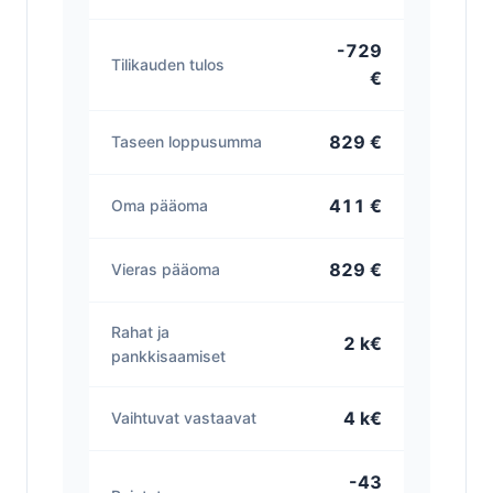
-729
Tilikauden tulos
€
829 €
Taseen loppusumma
411 €
Oma pääoma
829 €
Vieras pääoma
Rahat ja
2 k€
pankkisaamiset
4 k€
Vaihtuvat vastaavat
-43