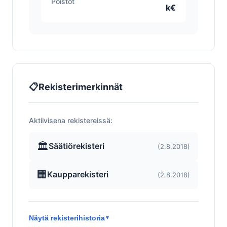
Poistot
k€
📋
Rekisterimerkinnät
Aktiivisena rekistereissä:
🏛️
Säätiörekisteri
(2.8.2018)
🏢
Kaupparekisteri
(2.8.2018)
Näytä rekisterihistoria
▼