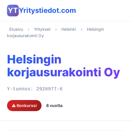
YT
Yritystiedot.com
Etusivu
›
Yritykset
›
Helsinki
›
Helsingin
korjausurakointi Oy
Helsingin
korjausurakointi Oy
Y-tunnus:
2928977-6
⚠️ Konkurssi
8 vuotta