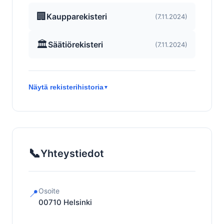
🏢
Kaupparekisteri
(7.11.2024)
🏛️
Säätiörekisteri
(7.11.2024)
Näytä rekisterihistoria
▼
📞
Yhteystiedot
Osoite
📍
00710
Helsinki