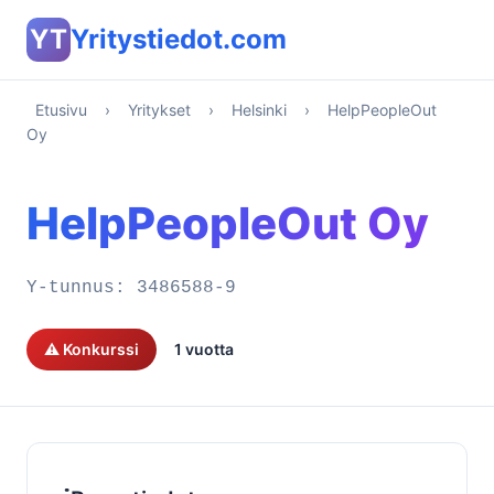
YT
Yritystiedot.com
Etusivu
›
Yritykset
›
Helsinki
›
HelpPeopleOut
Oy
HelpPeopleOut Oy
Y-tunnus:
3486588-9
⚠️ Konkurssi
1 vuotta