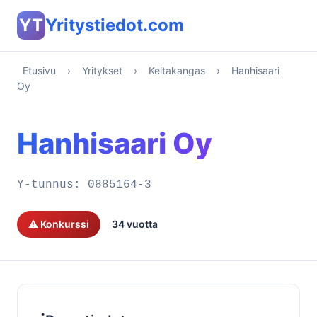
YT
Yritystiedot.com
Etusivu
›
Yritykset
›
Keltakangas
›
Hanhisaari
Oy
Hanhisaari Oy
Y-tunnus:
0885164-3
⚠️ Konkurssi
34 vuotta