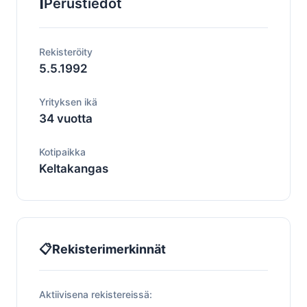
ℹ️
Perustiedot
Rekisteröity
5.5.1992
Yrityksen ikä
34 vuotta
Kotipaikka
Keltakangas
📋
Rekisterimerkinnät
Aktiivisena rekistereissä: