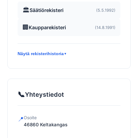
🏛️
Säätiörekisteri
(5.5.1992)
🏢
Kaupparekisteri
(14.8.1991)
Näytä rekisterihistoria
▼
📞
Yhteystiedot
Osoite
📍
46860
Keltakangas