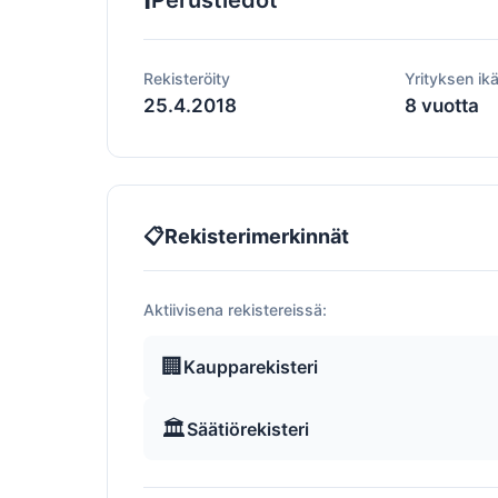
Perustiedot
Rekisteröity
Yrityksen ik
25.4.2018
8 vuotta
📋
Rekisterimerkinnät
Aktiivisena rekistereissä:
🏢
Kaupparekisteri
🏛️
Säätiörekisteri