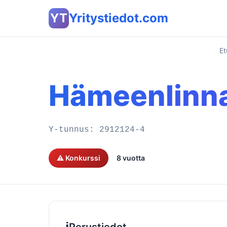
YT
Yritystiedot.com
Et
Hämeenlinna
Y-tunnus:
2912124-4
⚠️ Konkurssi
8 vuotta
ℹ️