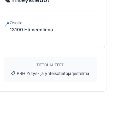
Yhteystiedot
Osoite
📍
13100
Hämeenlinna
TIETOLÄHTEET
📋 PRH Yritys- ja yhteisötietojärjestelmä