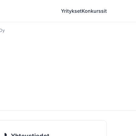
Yritykset
Konkurssit
 Oy
📞