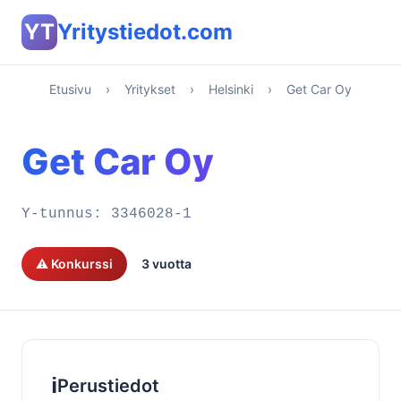
YT
Yritystiedot.com
Etusivu
›
Yritykset
›
Helsinki
›
Get Car Oy
Get Car Oy
Y-tunnus:
3346028-1
⚠️ Konkurssi
3 vuotta
ℹ️
Perustiedot