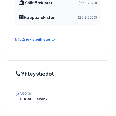
🏛️
Säätiörekisteri
(27.2.2023)
🏢
Kaupparekisteri
(26.2.2023)
Näytä rekisterihistoria
▼
📞
Yhteystiedot
Osoite
📍
00840
Helsinki