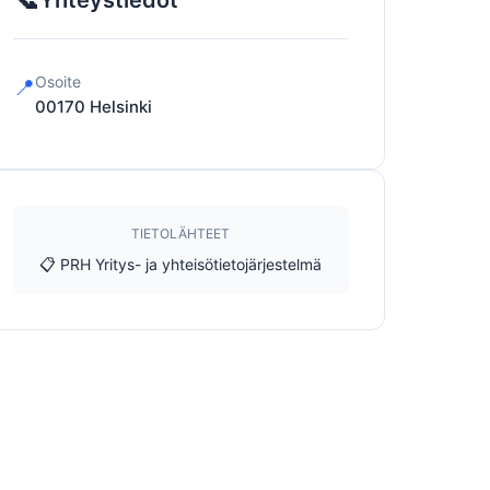
Yhteystiedot
Osoite
📍
00170
Helsinki
TIETOLÄHTEET
📋 PRH Yritys- ja yhteisötietojärjestelmä