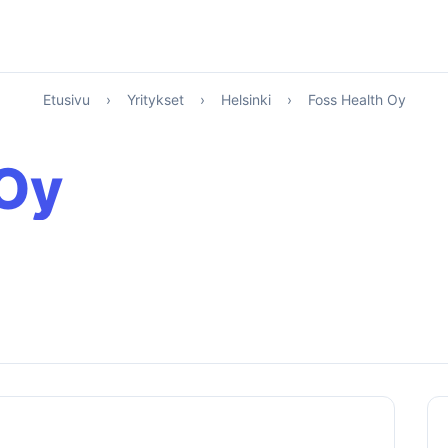
Etusivu
›
Yritykset
›
Helsinki
›
Foss Health Oy
 Oy