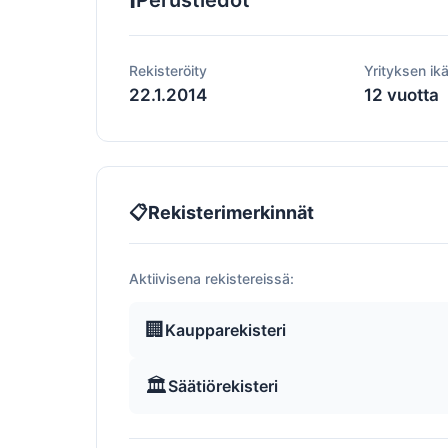
Perustiedot
Rekisteröity
Yrityksen ik
22.1.2014
12 vuotta
📋
Rekisterimerkinnät
Aktiivisena rekistereissä:
🏢
Kaupparekisteri
🏛️
Säätiörekisteri