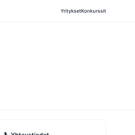
Yritykset
Konkurssit
📞