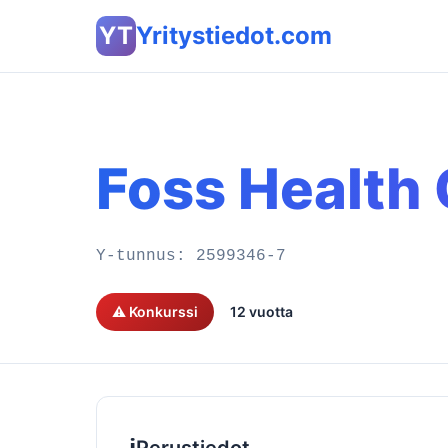
YT
Yritystiedot.com
Foss Health
Y-tunnus:
2599346-7
⚠️ Konkurssi
12 vuotta
ℹ️