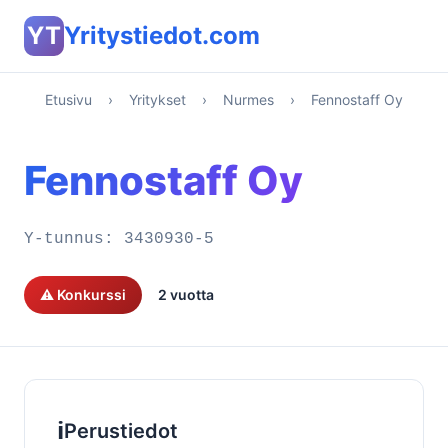
YT
Yritystiedot.com
Etusivu
›
Yritykset
›
Nurmes
›
Fennostaff Oy
Fennostaff Oy
Y-tunnus:
3430930-5
⚠️ Konkurssi
2 vuotta
ℹ️
Perustiedot