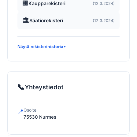
🏢
Kaupparekisteri
(12.3.2024)
🏛️
Säätiörekisteri
(12.3.2024)
Näytä rekisterihistoria
▼
📞
Yhteystiedot
Osoite
📍
75530
Nurmes