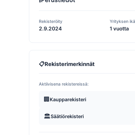
Perustiedot
Rekisteröity
Yrityksen ik
2.9.2024
1 vuotta
📋
Rekisterimerkinnät
Aktiivisena rekistereissä:
🏢
Kaupparekisteri
🏛️
Säätiörekisteri