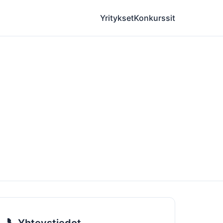
Yritykset
Konkurssit
📞