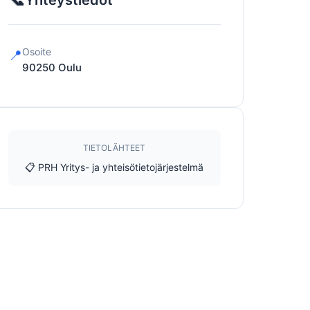
Yhteystiedot
Osoite
📍
90250
Oulu
TIETOLÄHTEET
📋 PRH Yritys- ja yhteisötietojärjestelmä