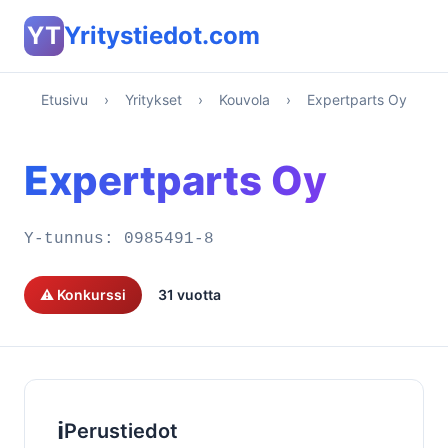
YT
Yritystiedot.com
Etusivu
›
Yritykset
›
Kouvola
›
Expertparts Oy
Expertparts Oy
Y-tunnus:
0985491-8
⚠️ Konkurssi
31 vuotta
ℹ️
Perustiedot