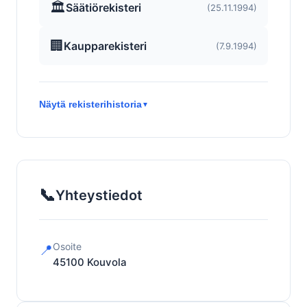
🏛️
Säätiörekisteri
(25.11.1994)
🏢
Kaupparekisteri
(7.9.1994)
Näytä rekisterihistoria
▼
📞
Yhteystiedot
Osoite
📍
45100
Kouvola