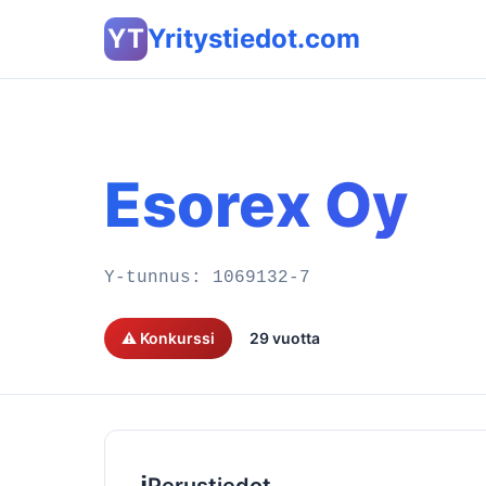
YT
Yritystiedot.com
Esorex Oy
Y-tunnus:
1069132-7
⚠️ Konkurssi
29 vuotta
ℹ️