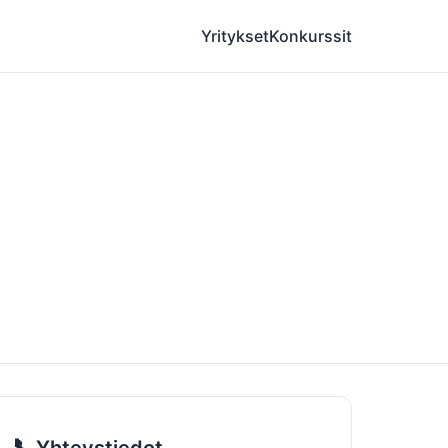
Yritykset
Konkurssit
📞