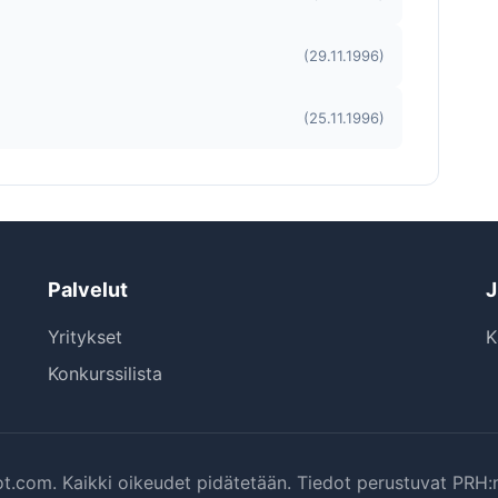
(29.11.1996)
(25.11.1996)
Palvelut
J
Yritykset
K
Konkurssilista
t.com. Kaikki oikeudet pidätetään. Tiedot perustuvat PRH