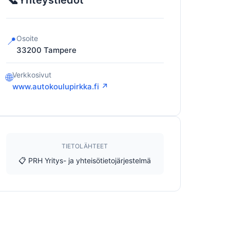
Yhteystiedot
Osoite
📍
33200
Tampere
Verkkosivut
🌐
www.autokoulupirkka.fi ↗
TIETOLÄHTEET
📋 PRH Yritys- ja yhteisötietojärjestelmä