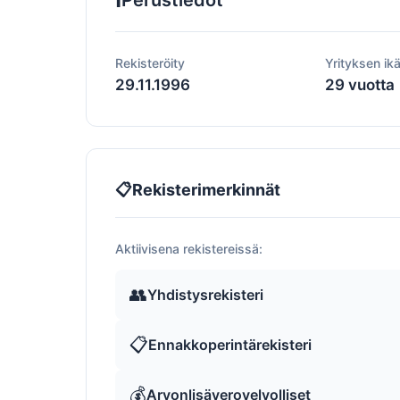
Perustiedot
Rekisteröity
Yrityksen ik
29.11.1996
29 vuotta
📋
Rekisterimerkinnät
Aktiivisena rekistereissä:
👥
Yhdistysrekisteri
📋
Ennakkoperintärekisteri
💰
Arvonlisäverovelvolliset