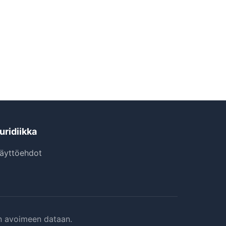
uridiikka
äyttöehdot
:n avoimeen dataan.