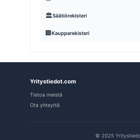
🏛️
Säätiörekisteri
🏢
Kaupparekisteri
Yritystiedot.com
Tietoa meistä
Ota yhteyttä
© 2025 Yritystiedo