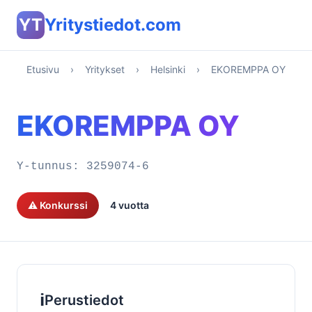
YT
Yritystiedot.com
Etusivu
›
Yritykset
›
Helsinki
›
EKOREMPPA OY
EKOREMPPA OY
Y-tunnus:
3259074-6
⚠️ Konkurssi
4 vuotta
ℹ️
Perustiedot