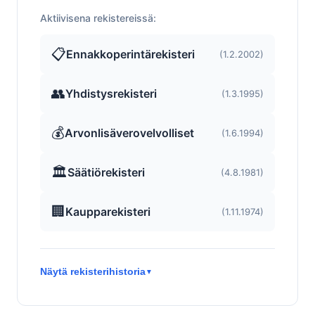
Aktiivisena rekistereissä:
📋
Ennakkoperintärekisteri
(1.2.2002)
👥
Yhdistysrekisteri
(1.3.1995)
💰
Arvonlisäverovelvolliset
(1.6.1994)
🏛️
Säätiörekisteri
(4.8.1981)
🏢
Kaupparekisteri
(1.11.1974)
Näytä rekisterihistoria
▼