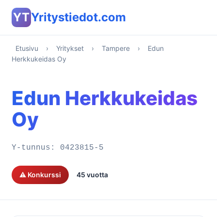
YT
Yritystiedot.com
Etusivu
›
Yritykset
›
Tampere
›
Edun
Herkkukeidas Oy
Edun Herkkukeidas
Oy
Y-tunnus:
0423815-5
⚠️ Konkurssi
45 vuotta