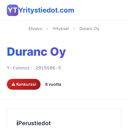
YT
Yritystiedot.com
Etusivu
›
Yritykset
›
Duranc Oy
Duranc Oy
Y-tunnus:
2915506-5
⚠️ Konkurssi
8 vuotta
ℹ️
Perustiedot