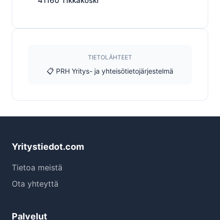
41160
Tikkakoski
TIETOLÄHTEET
📋 PRH Yritys- ja yhteisötietojärjestelmä
Yritystiedot.com
Tietoa meistä
Ota yhteyttä
Palvelut