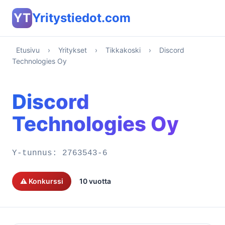
YT
Yritystiedot.com
Etusivu
›
Yritykset
›
Tikkakoski
›
Discord
Technologies Oy
Discord
Technologies Oy
Y-tunnus:
2763543-6
⚠️ Konkurssi
10 vuotta