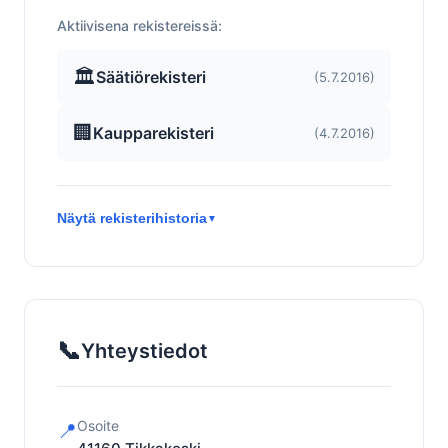
Aktiivisena rekistereissä:
🏛️
Säätiörekisteri
(5.7.2016)
🏢
Kaupparekisteri
(4.7.2016)
Näytä rekisterihistoria
▼
📞
Yhteystiedot
Osoite
📍