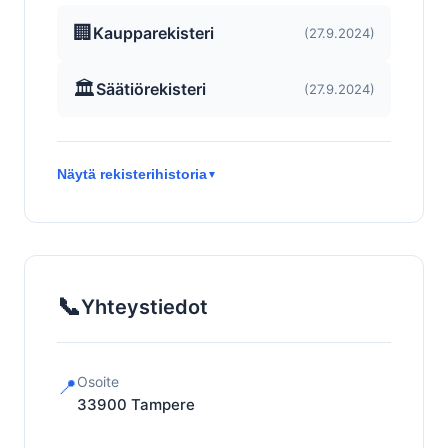
🏢
Kaupparekisteri
(27.9.2024)
🏛️
Säätiörekisteri
(27.9.2024)
Näytä rekisterihistoria
▼
📞
Yhteystiedot
Osoite
📍
33900
Tampere