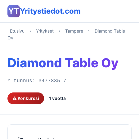
YT
Yritystiedot.com
Etusivu
›
Yritykset
›
Tampere
›
Diamond Table
Oy
Diamond Table Oy
Y-tunnus:
3477885-7
⚠️ Konkurssi
1 vuotta