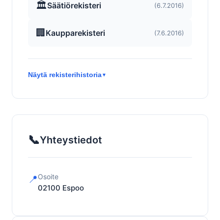
🏛️
Säätiörekisteri
(6.7.2016)
🏢
Kaupparekisteri
(7.6.2016)
Näytä rekisterihistoria
▼
📞
Yhteystiedot
Osoite
📍
02100
Espoo