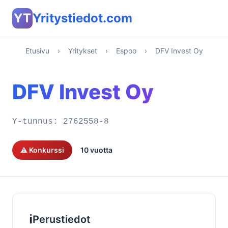
YT
Yritystiedot.com
Etusivu
›
Yritykset
›
Espoo
›
DFV Invest Oy
DFV Invest Oy
Y-tunnus:
2762558-8
⚠️ Konkurssi
10 vuotta
ℹ️
Perustiedot