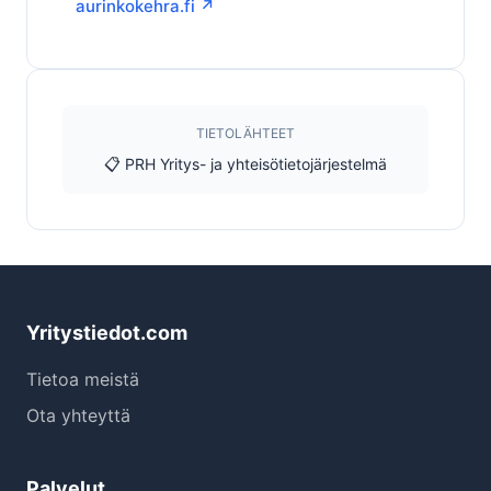
aurinkokehra.fi ↗
TIETOLÄHTEET
📋 PRH Yritys- ja yhteisötietojärjestelmä
Yritystiedot.com
Tietoa meistä
Ota yhteyttä
Palvelut