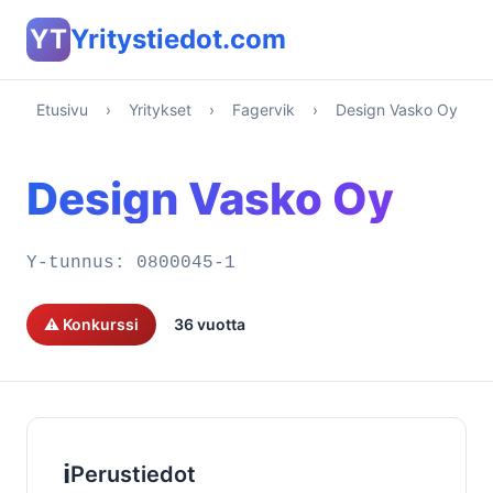
YT
Yritystiedot.com
Etusivu
›
Yritykset
›
Fagervik
›
Design Vasko Oy
Design Vasko Oy
Y-tunnus:
0800045-1
⚠️ Konkurssi
36 vuotta
ℹ️
Perustiedot