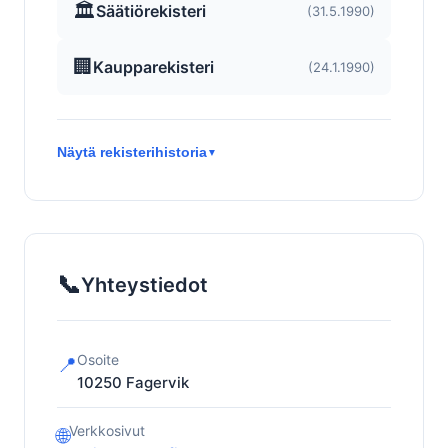
🏛️
Säätiörekisteri
(31.5.1990)
🏢
Kaupparekisteri
(24.1.1990)
Näytä rekisterihistoria
▼
📞
Yhteystiedot
Osoite
📍
10250
Fagervik
Verkkosivut
🌐