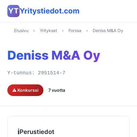
YT
Yritystiedot.com
Etusivu
›
Yritykset
›
Forssa
›
Deniss M&A Oy
Deniss M&A Oy
Y-tunnus:
2951514-7
⚠️ Konkurssi
7 vuotta
ℹ️
Perustiedot