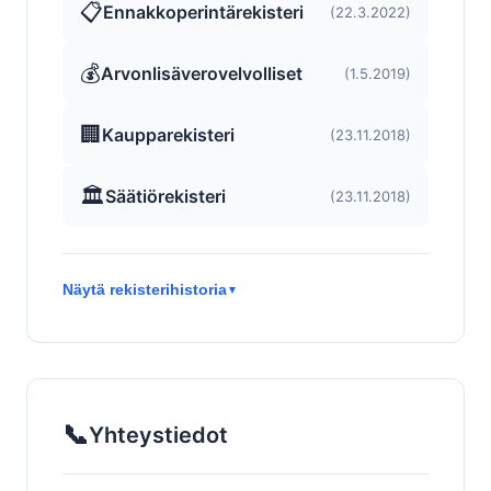
📋
Ennakkoperintärekisteri
(22.3.2022)
💰
Arvonlisäverovelvolliset
(1.5.2019)
🏢
Kaupparekisteri
(23.11.2018)
🏛️
Säätiörekisteri
(23.11.2018)
Näytä rekisterihistoria
▼
📞
Yhteystiedot