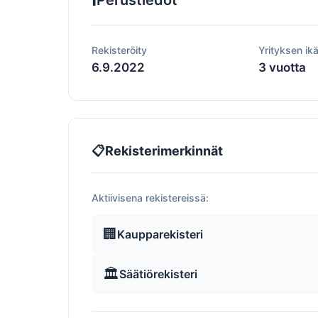
Perustiedot
Rekisteröity
Yrityksen ik
6.9.2022
3 vuotta
📋
Rekisterimerkinnät
Aktiivisena rekistereissä:
🏢
Kaupparekisteri
🏛️
Säätiörekisteri