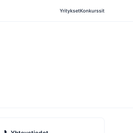
Yritykset
Konkurssit
📞