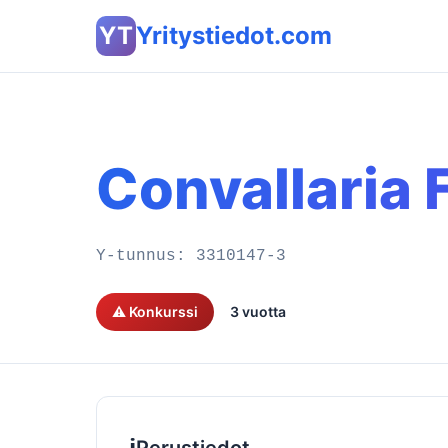
YT
Yritystiedot.com
Convallaria 
Y-tunnus:
3310147-3
⚠️ Konkurssi
3 vuotta
ℹ️