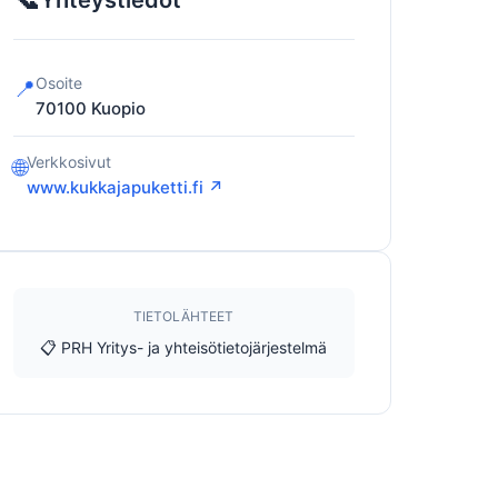
Yhteystiedot
Osoite
📍
70100
Kuopio
Verkkosivut
🌐
www.kukkajapuketti.fi ↗
TIETOLÄHTEET
📋 PRH Yritys- ja yhteisötietojärjestelmä