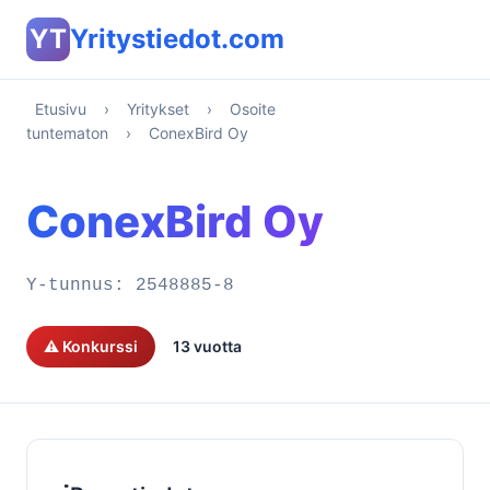
YT
Yritystiedot.com
Etusivu
›
Yritykset
›
Osoite
tuntematon
›
ConexBird Oy
ConexBird Oy
Y-tunnus:
2548885-8
⚠️ Konkurssi
13 vuotta