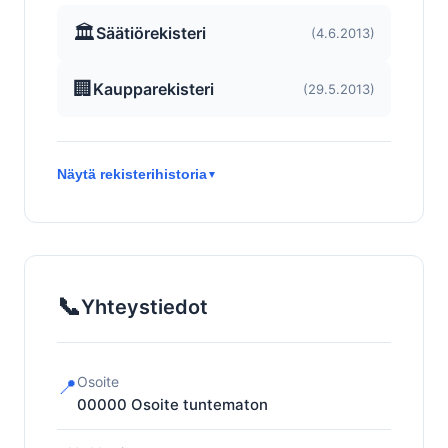
🏛️
Säätiörekisteri
(4.6.2013)
🏢
Kaupparekisteri
(29.5.2013)
Näytä rekisterihistoria
▼
📞
Yhteystiedot
Osoite
📍
00000
Osoite tuntematon