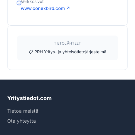
Verkkosivut
🌐
www.conexbird.com ↗
TIETOLÄHTEET
📋 PRH Yritys- ja yhteisötietojärjestelmä
Yritystiedot.com
Tietoa meistä
Ota yhteyttä