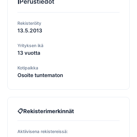
ℹ️
Perustiedot
Rekisteröity
13.5.2013
Yrityksen ikä
13 vuotta
Kotipaikka
Osoite tuntematon
📋
Rekisterimerkinnät
Aktiivisena rekistereissä: