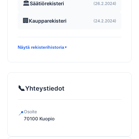
🏛️
Säätiörekisteri
(26.2.2024)
🏢
Kaupparekisteri
(24.2.2024)
Näytä rekisterihistoria
▼
📞
Yhteystiedot
Osoite
📍
70100
Kuopio