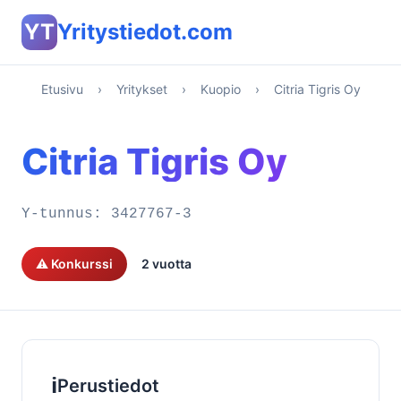
YT
Yritystiedot.com
Etusivu
›
Yritykset
›
Kuopio
›
Citria Tigris Oy
Citria Tigris Oy
Y-tunnus:
3427767-3
⚠️ Konkurssi
2 vuotta
ℹ️
Perustiedot